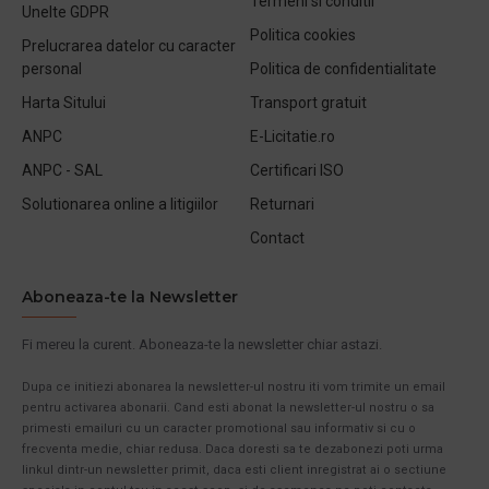
Termeni si conditii
Unelte GDPR
Politica cookies
Prelucrarea datelor cu caracter
personal
Politica de confidentialitate
Harta Sitului
Transport gratuit
ANPC
E-Licitatie.ro
ANPC - SAL
Certificari ISO
Solutionarea online a litigiilor
Returnari
Contact
Aboneaza-te la Newsletter
Fi mereu la curent. Aboneaza-te la newsletter chiar astazi.
Dupa ce initiezi abonarea la newsletter-ul nostru iti vom trimite un email
pentru activarea abonarii. Cand esti abonat la newsletter-ul nostru o sa
primesti emailuri cu un caracter promotional sau informativ si cu o
frecventa medie, chiar redusa. Daca doresti sa te dezabonezi poti urma
linkul dintr-un newsletter primit, daca esti client inregistrat ai o sectiune