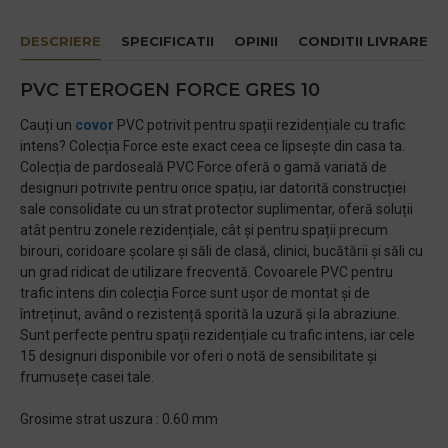
DESCRIERE
SPECIFICATII
OPINII
CONDITII LIVRARE
PVC ETEROGEN FORCE GRES 10
Cauți un
covor
PVC potrivit pentru spații rezidențiale cu trafic
intens? Colecția Force este exact ceea ce lipsește din casa ta.
Colecția de pardoseală PVC Force oferă o gamă variată de
designuri potrivite pentru orice spațiu, iar datorită construcției
sale consolidate cu un strat protector suplimentar, oferă soluții
atât pentru zonele rezidențiale, cât și pentru spații precum
birouri, coridoare școlare și săli de clasă, clinici, bucătării și săli cu
un grad ridicat de utilizare frecventă. Covoarele PVC pentru
trafic intens din colecția Force sunt ușor de montat și de
întreținut, având o rezistență sporită la uzură și la abraziune.
Sunt perfecte pentru spații rezidențiale cu trafic intens, iar cele
15 designuri disponibile vor oferi o notă de sensibilitate și
frumusețe casei tale.
Grosime strat uszura : 0.60 mm