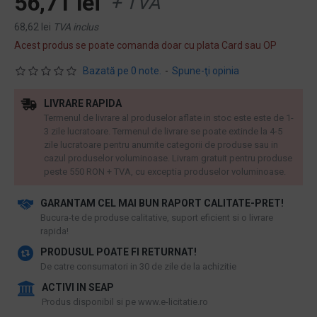
56,71 lei
+ TVA
68,62 lei
TVA inclus
Acest produs se poate comanda doar cu plata Card sau OP
Bazată pe 0 note.
-
Spune-ţi opinia
LIVRARE RAPIDA
Termenul de livrare al produselor aflate in stoc este este de 1-
3 zile lucratoare. Termenul de livrare se poate extinde la 4-5
zile lucratoare pentru anumite categorii de produse sau in
cazul produselor voluminoase. Livram gratuit pentru produse
peste 550 RON + TVA, cu exceptia produselor voluminoase.
GARANTAM CEL MAI BUN RAPORT CALITATE-PRET!
​Bucura-te de produse calitative, suport eficient si o livrare
rapida!
PRODUSUL POATE FI RETURNAT!
De catre consumatori in 30 de zile de la achizitie
ACTIVI IN SEAP
Produs disponibil si pe www.e-licitatie.ro