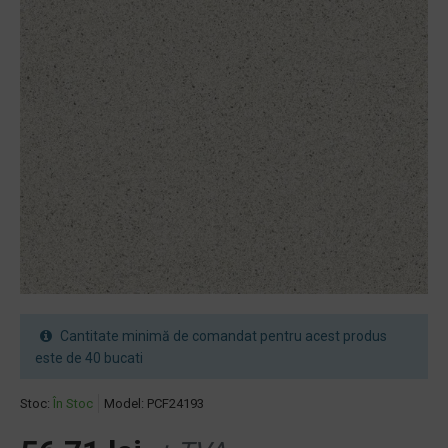
Cantitate minimă de comandat pentru acest produs
este de 40 bucati
Stoc:
În Stoc
Model:
PCF24193