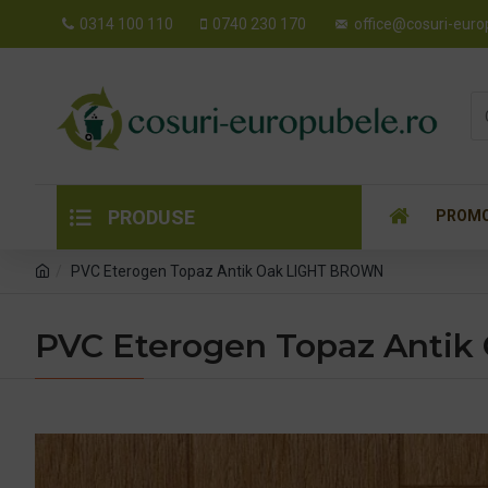
0314 100 110
0740 230 170
office@cosuri-euro
PRODUSE
PROMO
PVC Eterogen Topaz Antik Oak LIGHT BROWN
PVC Eterogen Topaz Anti