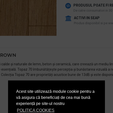
PRODUSUL POATE FI R
De catre consumatori in 30 d
ACTIVI IN SEAP
Produs disponibil si pe www
 BROWN
ri calde și naturale de lemn, beton și ceramică, care creează un mediu lin
esențială. Topaz 70 îmbunătățește percepția și bunăstarea vizuală a rez
Colecția Topaz 70 are proprietăți acustice bune de 13dB și este disponibi
Acest site utilizează module cookie pentru a
vă asigura că beneficiați de cea mai bună
experiență pe site-ul nostru
POLITICA COOKIES