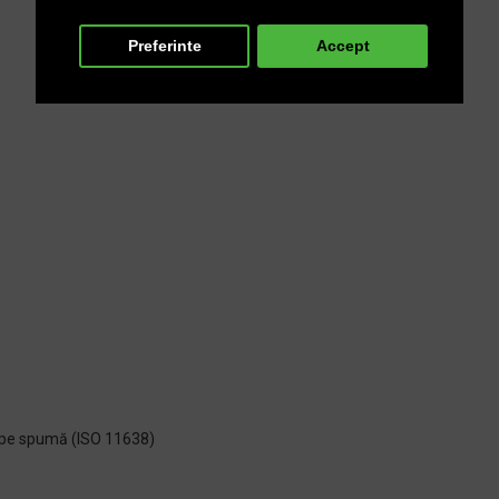
Preferinte
Accept
en pe spumă (ISO 11638)