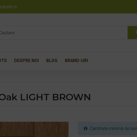
pubele.ro
TII
DESPRE NOI
BLOG
BRAND-URI
k Oak LIGHT BROWN
Cantitate minimă de com