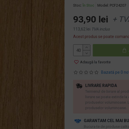
Stoc:
În Stoc
Model:
PCF24207
93,90 lei
+ TV
113,62 lei
TVA inclus
Acest produs se poate comand
Adaugă la favorite
Bazată pe 0 no
LIVRARE RAPIDA
Termenul de livrare al prod
livrare se poate extinde la
produselor voluminoase. L
produselor voluminoase.
GARANTAM CEL MAI BU
​Bucura-te de produse calitat