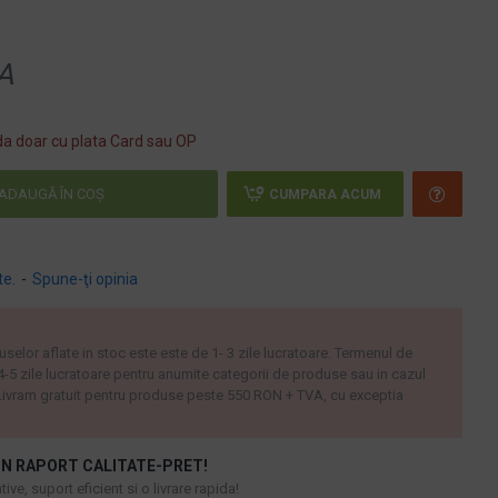
A
a doar cu plata Card sau OP
ADAUGĂ ÎN COŞ
CUMPARA ACUM
te.
-
Spune-ţi opinia
uselor aflate in stoc este este de 1- 3 zile lucratoare. Termenul de
 4-5 zile lucratoare pentru anumite categorii de produse sau in cazul
ivram gratuit pentru produse peste 550 RON + TVA, cu exceptia
N RAPORT CALITATE-PRET!
ive, suport eficient si o livrare rapida!