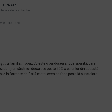
ETURNAT!
e zile de la achizitie
.e-licitatie.ro
iștit și familial. Topaz 70 este o pardosea antiderapantă, care
idenților vârstnici, deoarece peste 50% a culorilor din această
lă în formate de 2 și 4 metri, ceea ce face posibilă o instalare