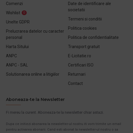
Comenzi
Date de identificare ale
societatii
Wishlist
0
Termeni si conditii
Unelte GDPR
Politica cookies
Prelucrarea datelor cu caracter
personal
Politica de confidentialitate
Harta Sitului
Transport gratuit
ANPC
E-Licitatie.ro
ANPC - SAL
Certificari ISO
Solutionarea online a litigiilor
Returnari
Contact
Aboneaza-te la Newsletter
Fi mereu la curent. Aboneaza-te la newsletter chiar astazi.
Dupa ce initiezi abonarea la newsletter-ul nostru iti vom trimite un email
pentru activarea abonarii. Cand esti abonat la newsletter-ul nostru o sa