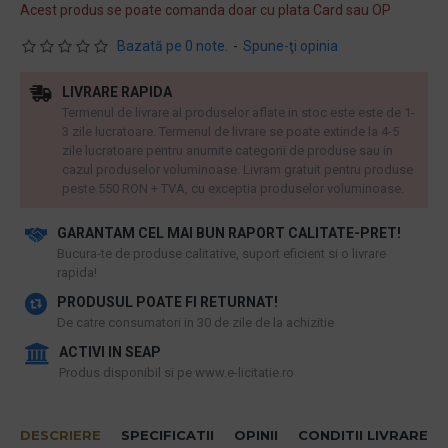
Acest produs se poate comanda doar cu plata Card sau OP
Bazată pe 0 note.
-
Spune-ţi opinia
LIVRARE RAPIDA
Termenul de livrare al produselor aflate in stoc este este de 1-
3 zile lucratoare. Termenul de livrare se poate extinde la 4-5
zile lucratoare pentru anumite categorii de produse sau in
cazul produselor voluminoase. Livram gratuit pentru produse
peste 550 RON + TVA, cu exceptia produselor voluminoase.
GARANTAM CEL MAI BUN RAPORT CALITATE-PRET!
​Bucura-te de produse calitative, suport eficient si o livrare
rapida!
PRODUSUL POATE FI RETURNAT!
De catre consumatori in 30 de zile de la achizitie
ACTIVI IN SEAP
Produs disponibil si pe www.e-licitatie.ro
DESCRIERE
SPECIFICATII
OPINII
CONDITII LIVRARE