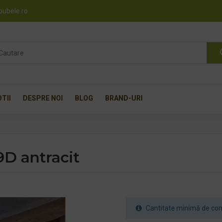
pubele.ro
TII
DESPRE NOI
BLOG
BRAND-URI
9D antracit
Cantitate minimă de com