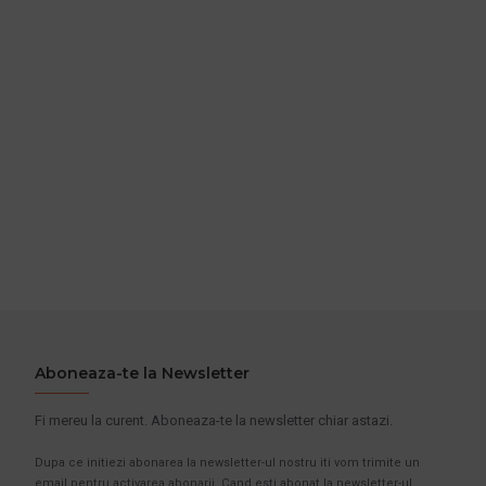
Aboneaza-te la Newsletter
Fi mereu la curent. Aboneaza-te la newsletter chiar astazi.
Dupa ce initiezi abonarea la newsletter-ul nostru iti vom trimite un
email pentru activarea abonarii. Cand esti abonat la newsletter-ul