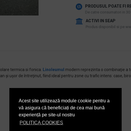
PRODUSUL POATE FI R
De catre consumatori in 30 d
ACTIVI IN SEAP
Produs disponibil si pe www
zolare termica si fonica.
Linoleumul
modern reprezinta o combinaţie a t
n şi uşor de întreţinut, fiind ideal pentru zone cu trafic intens: case, birou
Acest site utilizează module cookie pentru a
vă asigura că beneficiați de cea mai bună
experiență pe site-ul nostru
POLITICA COOKIES