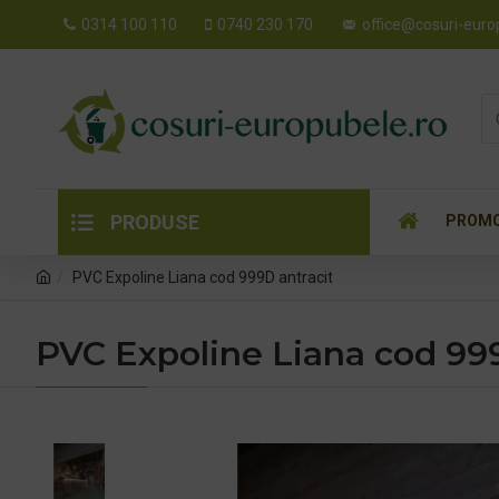
0314 100 110
0740 230 170
office@cosuri-euro
PRODUSE
PROMO
PVC Expoline Liana cod 999D antracit
PVC Expoline Liana cod 99