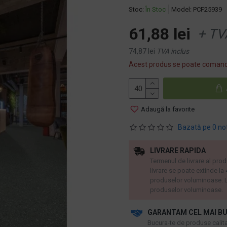
Stoc:
În Stoc
Model:
PCF25939
61,88 lei
+ TV
74,87 lei
TVA inclus
Acest produs se poate comand
Adaugă la favorite
Bazată pe 0 no
LIVRARE RAPIDA
Termenul de livrare al prod
livrare se poate extinde la
produselor voluminoase. L
produselor voluminoase.
GARANTAM CEL MAI BU
​Bucura-te de produse calitat