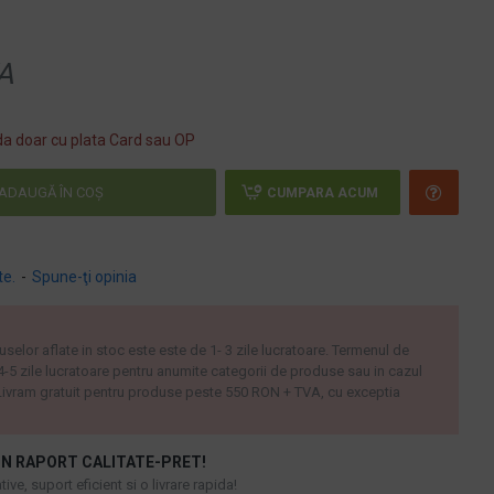
A
a doar cu plata Card sau OP
ADAUGĂ ÎN COŞ
CUMPARA ACUM
te.
-
Spune-ţi opinia
uselor aflate in stoc este este de 1- 3 zile lucratoare. Termenul de
 4-5 zile lucratoare pentru anumite categorii de produse sau in cazul
ivram gratuit pentru produse peste 550 RON + TVA, cu exceptia
N RAPORT CALITATE-PRET!
ive, suport eficient si o livrare rapida!