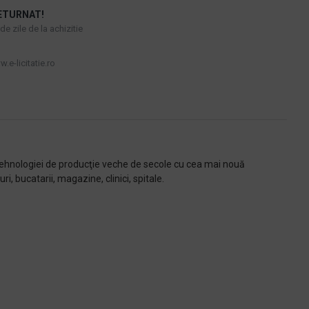
ETURNAT!
e zile de la achizitie
.e-licitatie.ro
ehnologiei de producţie veche de secole cu cea mai nouă
ri, bucatarii, magazine, clinici, spitale.