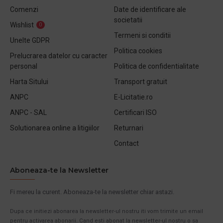
Comenzi
Date de identificare ale
societatii
Wishlist
0
Termeni si conditii
Unelte GDPR
Politica cookies
Prelucrarea datelor cu caracter
personal
Politica de confidentialitate
Harta Sitului
Transport gratuit
ANPC
E-Licitatie.ro
ANPC - SAL
Certificari ISO
Solutionarea online a litigiilor
Returnari
Contact
Aboneaza-te la Newsletter
Fi mereu la curent. Aboneaza-te la newsletter chiar astazi.
Dupa ce initiezi abonarea la newsletter-ul nostru iti vom trimite un email
pentru activarea abonarii. Cand esti abonat la newsletter-ul nostru o sa