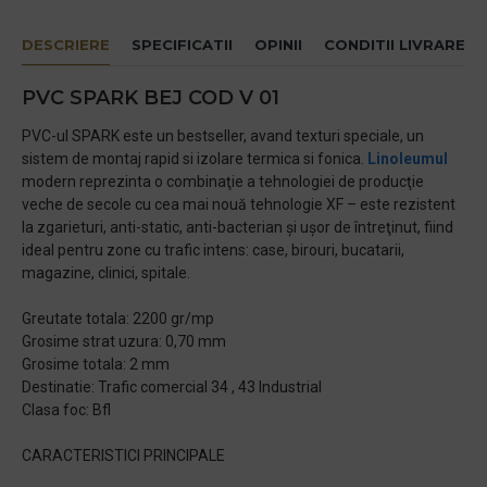
DESCRIERE
SPECIFICATII
OPINII
CONDITII LIVRARE
PVC SPARK BEJ COD V 01
PVC-ul SPARK este un bestseller, avand texturi speciale, un
sistem de montaj rapid si izolare termica si fonica.
Linoleumul
modern reprezinta o combinaţie a tehnologiei de producţie
veche de secole cu cea mai nouă tehnologie XF – este rezistent
la zgarieturi, anti-static, anti-bacterian şi uşor de întreţinut, fiind
ideal pentru zone cu trafic intens: case, birouri, bucatarii,
magazine, clinici, spitale.
Greutate totala: 2200 gr/mp
Grosime strat uzura: 0,70 mm
Grosime totala: 2 mm
Destinatie: Trafic comercial 34 , 43 Industrial
Clasa foc: Bfl
CARACTERISTICI PRINCIPALE