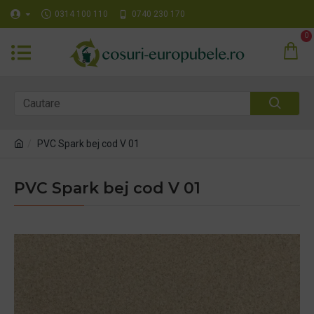
0314 100 110
0740 230 170
0
PVC Spark bej cod V 01
PVC Spark bej cod V 01