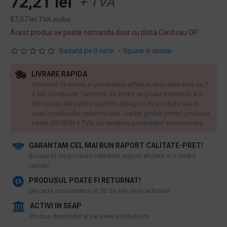
72,21 lei
+ TVA
87,37 lei
TVA inclus
Acest produs se poate comanda doar cu plata Card sau OP
Bazată pe 0 note.
-
Spune-ţi opinia
LIVRARE RAPIDA
Termenul de livrare al produselor aflate in stoc este este de 1-
3 zile lucratoare. Termenul de livrare se poate extinde la 4-5
zile lucratoare pentru anumite categorii de produse sau in
cazul produselor voluminoase. Livram gratuit pentru produse
peste 550 RON + TVA, cu exceptia produselor voluminoase.
GARANTAM CEL MAI BUN RAPORT CALITATE-PRET!
​Bucura-te de produse calitative, suport eficient si o livrare
rapida!
PRODUSUL POATE FI RETURNAT!
De catre consumatori in 30 de zile de la achizitie
ACTIVI IN SEAP
Produs disponibil si pe www.e-licitatie.ro