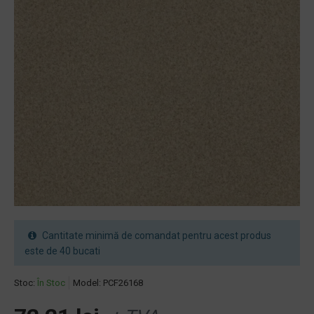
Cantitate minimă de comandat pentru acest produs
este de 40 bucati
Stoc:
În Stoc
Model:
PCF26168