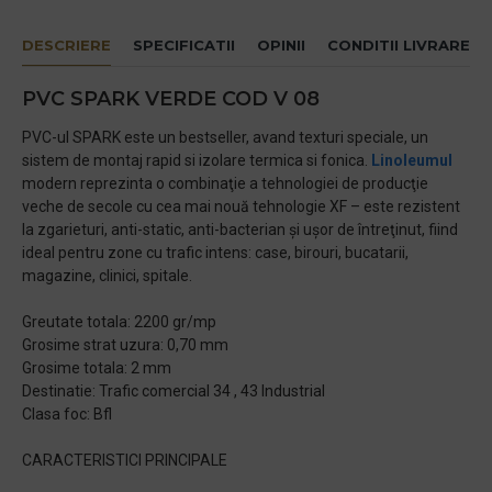
DESCRIERE
SPECIFICATII
OPINII
CONDITII LIVRARE
PVC SPARK VERDE COD V 08
PVC-ul SPARK este un bestseller, avand texturi speciale, un
sistem de montaj rapid si izolare termica si fonica.
Linoleumul
modern reprezinta o combinaţie a tehnologiei de producţie
veche de secole cu cea mai nouă tehnologie XF – este rezistent
la zgarieturi, anti-static, anti-bacterian şi uşor de întreţinut, fiind
ideal pentru zone cu trafic intens: case, birouri, bucatarii,
magazine, clinici, spitale.
Greutate totala: 2200 gr/mp
Grosime strat uzura: 0,70 mm
Grosime totala: 2 mm
Destinatie: Trafic comercial 34 , 43 Industrial
Clasa foc: Bfl
CARACTERISTICI PRINCIPALE