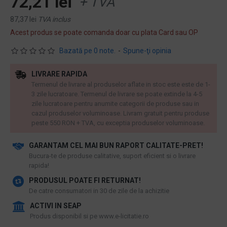
72,21 lei
+ TVA
87,37 lei
TVA inclus
Acest produs se poate comanda doar cu plata Card sau OP
Bazată pe 0 note.
-
Spune-ţi opinia
LIVRARE RAPIDA
Termenul de livrare al produselor aflate in stoc este este de 1-
3 zile lucratoare. Termenul de livrare se poate extinde la 4-5
zile lucratoare pentru anumite categorii de produse sau in
cazul produselor voluminoase. Livram gratuit pentru produse
peste 550 RON + TVA, cu exceptia produselor voluminoase.
GARANTAM CEL MAI BUN RAPORT CALITATE-PRET!
​Bucura-te de produse calitative, suport eficient si o livrare
rapida!
PRODUSUL POATE FI RETURNAT!
De catre consumatori in 30 de zile de la achizitie
ACTIVI IN SEAP
Produs disponibil si pe www.e-licitatie.ro