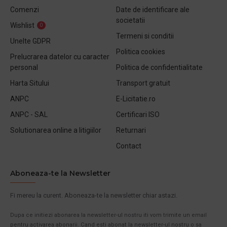
Comenzi
Date de identificare ale
societatii
Wishlist
0
Termeni si conditii
Unelte GDPR
Politica cookies
Prelucrarea datelor cu caracter
personal
Politica de confidentialitate
Harta Sitului
Transport gratuit
ANPC
E-Licitatie.ro
ANPC - SAL
Certificari ISO
Solutionarea online a litigiilor
Returnari
Contact
Aboneaza-te la Newsletter
Fi mereu la curent. Aboneaza-te la newsletter chiar astazi.
Dupa ce initiezi abonarea la newsletter-ul nostru iti vom trimite un email
pentru activarea abonarii. Cand esti abonat la newsletter-ul nostru o sa