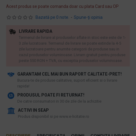
Acest produs se poate comanda doar cu plata Card sau OP
Bazată pe 0 note.
-
Spune-ţi opinia
LIVRARE RAPIDA
Termenul de livrare al produselor aflate in stoc este este de 1-
3 zile lucratoare. Termenul de livrare se poate extinde la 4-5
zile lucratoare pentru anumite categorii de produse sau in
cazul produselor voluminoase. Livram gratuit pentru produse
peste 550 RON + TVA, cu exceptia produselor voluminoase.
GARANTAM CEL MAI BUN RAPORT CALITATE-PRET!
​Bucura-te de produse calitative, suport eficient si o livrare
rapida!
PRODUSUL POATE FI RETURNAT!
De catre consumatori in 30 de zile de la achizitie
ACTIVI IN SEAP
Produs disponibil si pe www.e-licitatie.ro
DESCRIERE
SPECIFICATII
OPINII
CONDITII LIVRARE