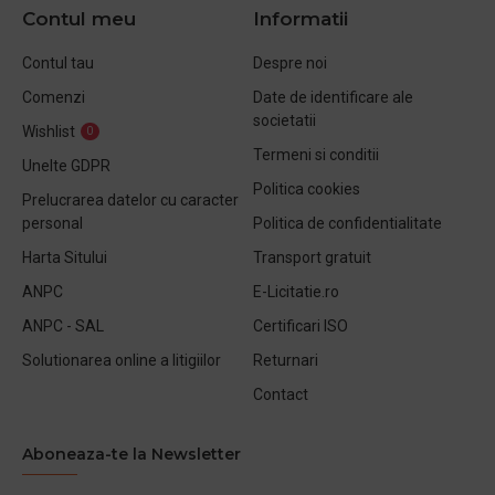
Contul meu
Informatii
Contul tau
Despre noi
Comenzi
Date de identificare ale
societatii
Wishlist
0
Termeni si conditii
Unelte GDPR
Politica cookies
Prelucrarea datelor cu caracter
personal
Politica de confidentialitate
Harta Sitului
Transport gratuit
ANPC
E-Licitatie.ro
ANPC - SAL
Certificari ISO
Solutionarea online a litigiilor
Returnari
Contact
Aboneaza-te la Newsletter