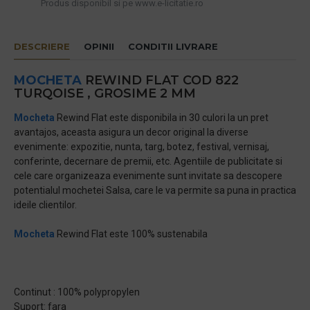
Produs disponibil si pe www.e-licitatie.ro
DESCRIERE
OPINII
CONDITII LIVRARE
MOCHETA
REWIND FLAT COD 822
TURQOISE , GROSIME 2 MM
Mocheta
Rewind Flat este disponibila in 30 culori la un pret
avantajos, aceasta asigura un decor original la diverse
evenimente: expozitie, nunta, targ, botez, festival, vernisaj,
conferinte, decernare de premii, etc. Agentiile de publicitate si
cele care organizeaza evenimente sunt invitate sa descopere
potentialul mochetei Salsa, care le va permite sa puna in practica
ideile clientilor.
Mocheta
Rewind Flat este 100% sustenabila
Continut : 100% polypropylen
Suport: fara