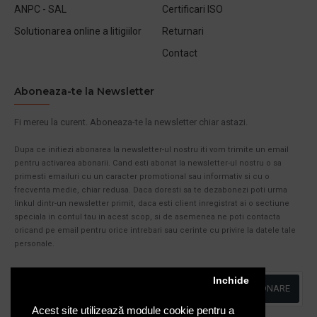
ANPC - SAL
Certificari ISO
Solutionarea online a litigiilor
Returnari
Contact
Aboneaza-te la Newsletter
Fi mereu la curent. Aboneaza-te la newsletter chiar astazi.
Dupa ce initiezi abonarea la newsletter-ul nostru iti vom trimite un email
pentru activarea abonarii. Cand esti abonat la newsletter-ul nostru o sa
primesti emailuri cu un caracter promotional sau informativ si cu o
frecventa medie, chiar redusa. Daca doresti sa te dezabonezi poti urma
linkul dintr-un newsletter primit, daca esti client inregistrat ai o sectiune
speciala in contul tau in acest scop, si de asemenea ne poti contacta
oricand pe email pentru orice intrebari sau cerinte cu privire la datele tale
personale.
Inchide
ABONARE
Acest site utilizează module cookie pentru a