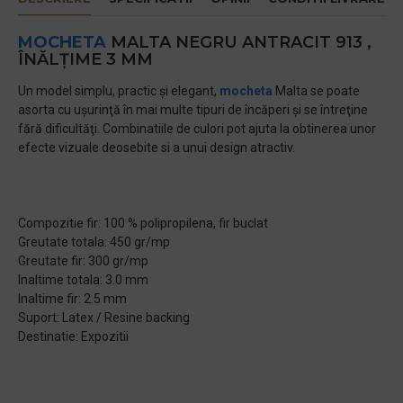
MOCHETA
MALTA NEGRU ANTRACIT 913 ,
ÎNĂLȚIME 3 MM
Un model simplu, practic şi elegant,
mocheta
Malta se poate
asorta cu uşurinţă în mai multe tipuri de încăperi şi se întreţine
fără dificultăţi. Combinatiile de culori pot ajuta la obtinerea unor
efecte vizuale deosebite si a unui design atractiv.
Compozitie fir: 100 % polipropilena, fir buclat
Greutate totala: 450 gr/mp
Greutate fir: 300 gr/mp
Inaltime totala: 3.0 mm
Inaltime fir: 2.5 mm
Suport: Latex / Resine backing
Destinatie: Expozitii