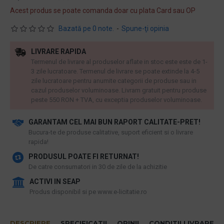
Acest produs se poate comanda doar cu plata Card sau OP
Bazată pe 0 note.
-
Spune-ţi opinia
LIVRARE RAPIDA
Termenul de livrare al produselor aflate in stoc este este de 1-
3 zile lucratoare. Termenul de livrare se poate extinde la 4-5
zile lucratoare pentru anumite categorii de produse sau in
cazul produselor voluminoase. Livram gratuit pentru produse
peste 550 RON + TVA, cu exceptia produselor voluminoase.
GARANTAM CEL MAI BUN RAPORT CALITATE-PRET!
​Bucura-te de produse calitative, suport eficient si o livrare
rapida!
PRODUSUL POATE FI RETURNAT!
De catre consumatori in 30 de zile de la achizitie
ACTIVI IN SEAP
Produs disponibil si pe www.e-licitatie.ro
DESCRIERE
SPECIFICATII
OPINII
CONDITII LIVRARE