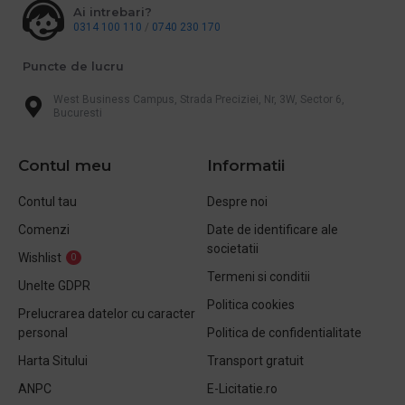
Ai intrebari?
0314 100 110
/
0740 230 170
Puncte de lucru
West Business Campus, Strada Preciziei, Nr, 3W, Sector 6,
Bucuresti
Contul meu
Informatii
Contul tau
Despre noi
Comenzi
Date de identificare ale
societatii
Wishlist
0
Termeni si conditii
Unelte GDPR
Politica cookies
Prelucrarea datelor cu caracter
personal
Politica de confidentialitate
Harta Sitului
Transport gratuit
ANPC
E-Licitatie.ro