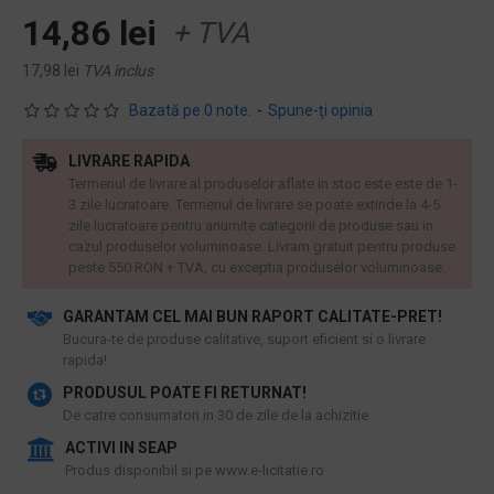
14,86 lei
+ TVA
17,98 lei
TVA inclus
Bazată pe 0 note.
-
Spune-ţi opinia
LIVRARE RAPIDA
Termenul de livrare al produselor aflate in stoc este este de 1-
3 zile lucratoare. Termenul de livrare se poate extinde la 4-5
zile lucratoare pentru anumite categorii de produse sau in
cazul produselor voluminoase. Livram gratuit pentru produse
peste 550 RON + TVA, cu exceptia produselor voluminoase.
GARANTAM CEL MAI BUN RAPORT CALITATE-PRET!
​Bucura-te de produse calitative, suport eficient si o livrare
rapida!
PRODUSUL POATE FI RETURNAT!
De catre consumatori in 30 de zile de la achizitie
ACTIVI IN SEAP
Produs disponibil si pe www.e-licitatie.ro