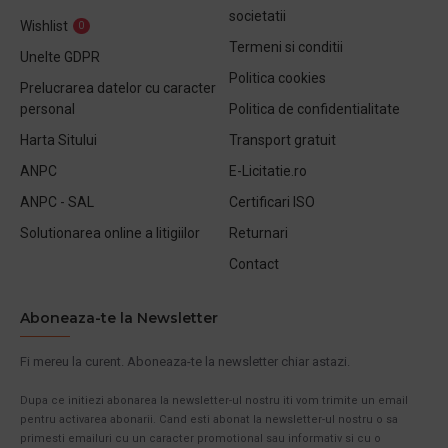
societatii
Wishlist
0
Termeni si conditii
Unelte GDPR
Politica cookies
Prelucrarea datelor cu caracter
personal
Politica de confidentialitate
Harta Sitului
Transport gratuit
ANPC
E-Licitatie.ro
ANPC - SAL
Certificari ISO
Solutionarea online a litigiilor
Returnari
Contact
Aboneaza-te la Newsletter
Fi mereu la curent. Aboneaza-te la newsletter chiar astazi.
Dupa ce initiezi abonarea la newsletter-ul nostru iti vom trimite un email
pentru activarea abonarii. Cand esti abonat la newsletter-ul nostru o sa
primesti emailuri cu un caracter promotional sau informativ si cu o