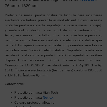
76 cm x 1829 cm
Protecții de masă, pentru posturi de lucru la care încărcarea
electrostatică trebuie prevenită în mod eficient. Folosiți această
protecție pentru a conecta suprafața de lucru a mesei, angajații
și materialul conductor la un punct de împământare comun.
Astfel, se creează un echilibru între toate obiectele și personal,
pentru a asigura trecerea controlată a electricității statice spre
pământ. Protejează masa și scutește componentele sensibile de
pericolele unei încărcări electrostatice. Suprafața netedă este
rezistentă la abraziune și poate fi tratată cu agentul de curățare
disponibil ca accesoriu. Spumă micro-celulară din vinil.
Corespunde EOS/ESD-S4, rezistență măsurată Rg 10⁷ Ω și Rp
10⁸ Ω. Încărcare electrostatică (test de mers) conform ISO 6356
și EN 1815. Înălțime 6,4 mm.
Caracteristici:
Protectie de masa High Tech
Protectie de masa
Notrax
Culoare protectie: albastru