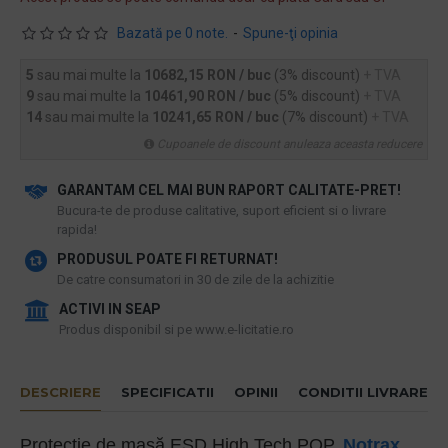
Bazată pe 0 note.
-
Spune-ţi opinia
5
sau mai multe la
10682,15 RON / buc
(3% discount)
+ TVA
9
sau mai multe la
10461,90 RON / buc
(5% discount)
+ TVA
14
sau mai multe la
10241,65 RON / buc
(7% discount)
+ TVA
Cupoanele de discount anuleaza aceasta reducere
GARANTAM CEL MAI BUN RAPORT CALITATE-PRET!
​Bucura-te de produse calitative, suport eficient si o livrare
rapida!
PRODUSUL POATE FI RETURNAT!
De catre consumatori in 30 de zile de la achizitie
ACTIVI IN SEAP
Produs disponibil si pe www.e-licitatie.ro
DESCRIERE
SPECIFICATII
OPINII
CONDITII LIVRARE
Protecție de masă ESD High Tech POP,
Notrax
,