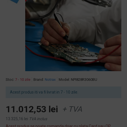
Stoc:
7 - 10 zile
Brand:
Notrax
Model:
NPI828R3060BU
Acest produs iti va fi livrat in 7 - 10 zile.
11.012,53 lei
+ TVA
13.325,16 lei
TVA inclus
Acest produs se poate comanda doar cu plata Card sau OP