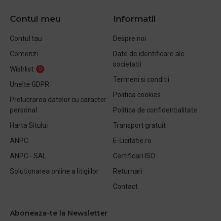
Contul meu
Informatii
Contul tau
Despre noi
Comenzi
Date de identificare ale
societatii
Wishlist
0
Termeni si conditii
Unelte GDPR
Politica cookies
Prelucrarea datelor cu caracter
personal
Politica de confidentialitate
Harta Sitului
Transport gratuit
ANPC
E-Licitatie.ro
ANPC - SAL
Certificari ISO
Solutionarea online a litigiilor
Returnari
Contact
Aboneaza-te la Newsletter