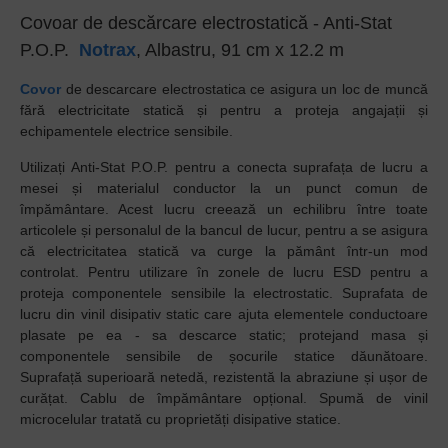
Covoar de descărcare electrostatică - Anti-Stat
P.O.P.
Notrax
, Albastru, 91 cm x 12.2 m
Covor
de descarcare electrostatica ce asigura un loc de muncă
fără electricitate statică și pentru a proteja angajații și
echipamentele electrice sensibile.
Utilizați Anti-Stat P.O.P. pentru a conecta suprafața de lucru a
mesei și materialul conductor la un punct comun de
împământare. Acest lucru creează un echilibru între toate
articolele și personalul de la bancul de lucur, pentru a se asigura
că electricitatea statică va curge la pământ într-un mod
controlat. Pentru utilizare în zonele de lucru ESD pentru a
proteja componentele sensibile la electrostatic. Suprafata de
lucru din vinil disipativ static care ajuta elementele conductoare
plasate pe ea - sa descarce static; protejand masa și
componentele sensibile de șocurile statice dăunătoare.
Suprafață superioară netedă, rezistentă la abraziune și ușor de
curățat. Cablu de împământare opțional. Spumă de vinil
microcelular tratată cu proprietăți disipative statice.