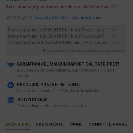
Acest produs se poate comanda doar cu plata Card sau OP
Bazată pe 0 note.
-
Spune-ţi opinia
5
sau mai multe la
2687,83 RON / buc
(3% discount)
+ TVA
9
sau mai multe la
2632,41 RON / buc
(5% discount)
+ TVA
14
sau mai multe la
2576,99 RON / buc
(7% discount)
+ TVA
Cupoanele de discount anuleaza aceasta reducere
GARANTAM CEL MAI BUN RAPORT CALITATE-PRET!
​Bucura-te de produse calitative, suport eficient si o livrare
rapida!
PRODUSUL POATE FI RETURNAT!
De catre consumatori in 30 de zile de la achizitie
ACTIVI IN SEAP
Produs disponibil si pe www.e-licitatie.ro
DESCRIERE
SPECIFICATII
OPINII
CONDITII LIVRARE