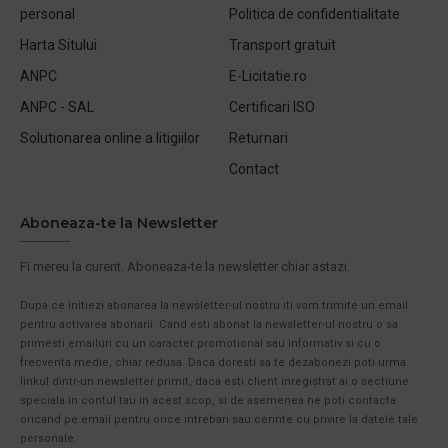
personal
Politica de confidentialitate
Harta Sitului
Transport gratuit
ANPC
E-Licitatie.ro
ANPC - SAL
Certificari ISO
Solutionarea online a litigiilor
Returnari
Contact
Aboneaza-te la Newsletter
Fi mereu la curent. Aboneaza-te la newsletter chiar astazi.
Dupa ce initiezi abonarea la newsletter-ul nostru iti vom trimite un email
pentru activarea abonarii. Cand esti abonat la newsletter-ul nostru o sa
primesti emailuri cu un caracter promotional sau informativ si cu o
frecventa medie, chiar redusa. Daca doresti sa te dezabonezi poti urma
linkul dintr-un newsletter primit, daca esti client inregistrat ai o sectiune
speciala in contul tau in acest scop, si de asemenea ne poti contacta
oricand pe email pentru orice intrebari sau cerinte cu privire la datele tale
personale.