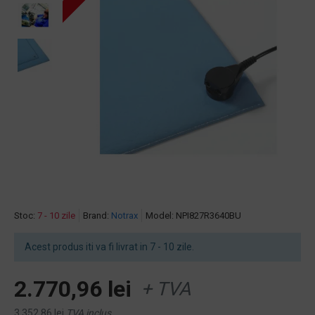
Stoc:
7 - 10 zile
Brand:
Notrax
Model:
NPI827R3640BU
Acest produs iti va fi livrat in 7 - 10 zile.
2.770,96 lei
+ TVA
3.352,86 lei
TVA inclus