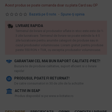
Acest produs se poate comanda doar cu plata Card sau OP
Bazată pe 0 note.
-
Spune-ţi opinia
LIVRARE RAPIDA
Termenul de livrare al produselor aflate in stoc este este de 1-
3 zile lucratoare. Termenul de livrare se poate extinde la 4-5
zile lucratoare pentru anumite categorii de produse sau in
cazul produselor voluminoase. Livram gratuit pentru produse
peste 550 RON + TVA, cu exceptia produselor voluminoase.
GARANTAM CEL MAI BUN RAPORT CALITATE-PRET!
​Bucura-te de produse calitative, suport eficient si o livrare
rapida!
PRODUSUL POATE FI RETURNAT!
De catre consumatori in 30 de zile de la achizitie
ACTIVI IN SEAP
Produs disponibil si pe www.e-licitatie.ro
DESCRIERE
SPECIFICATII
OPINII
CONDITII LIVRARE