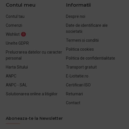
Contul meu
Informatii
Contul tau
Despre noi
Comenzi
Date de identificare ale
societatii
Wishlist
0
Termeni si conditii
Unelte GDPR
Politica cookies
Prelucrarea datelor cu caracter
personal
Politica de confidentialitate
Harta Sitului
Transport gratuit
ANPC
E-Licitatie.ro
ANPC - SAL
Certificari ISO
Solutionarea online a litigiilor
Returnari
Contact
Aboneaza-te la Newsletter