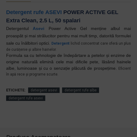
Detergent rufe
ASEVI
POWER ACTIVE GEL
Extra Clean, 2.5 L, 50 spalari
Detergentul
Asevi
Power Active Gel menține albul
mai
proaspăt
și mai strălucitor pentru mai mult timp
,
datorită formulei
sale cu înălbitori optici.
Detergent
lichid concentrat care oferă un plus
de curățenie și albire hainelor.
Formula sa cu tehnologie de îndepărtare a petelor și enzime de
origine naturală elimină cele mai dificile pete, lăsând hainele
albe, luminoase și cu o senzație plăcută de prospețime.
Eficient
în apă rece și programe scurte.
ETICHETE:
detergent asevi
detergent rufe albe
detergent rufe asevi
Produse Asemanatoare