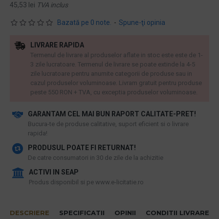
45,53 lei
TVA inclus
Bazată pe 0 note.
-
Spune-ţi opinia
LIVRARE RAPIDA
Termenul de livrare al produselor aflate in stoc este este de 1-
3 zile lucratoare. Termenul de livrare se poate extinde la 4-5
zile lucratoare pentru anumite categorii de produse sau in
cazul produselor voluminoase. Livram gratuit pentru produse
peste 550 RON + TVA, cu exceptia produselor voluminoase.
GARANTAM CEL MAI BUN RAPORT CALITATE-PRET!
​Bucura-te de produse calitative, suport eficient si o livrare
rapida!
PRODUSUL POATE FI RETURNAT!
De catre consumatori in 30 de zile de la achizitie
ACTIVI IN SEAP
Produs disponibil si pe www.e-licitatie.ro
DESCRIERE
SPECIFICATII
OPINII
CONDITII LIVRARE