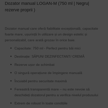
Dozator manual LOGAN-M (750 ml | Negru|
rezerve proprii )
Dozator manual care oferă fiabilitate excepțională, capacitate
foarte mare, ușurință în utilizare și un design estetic și
personalizabil, care arată grozav în orice baie.
Capacitate: 750 ml - Perfect pentru băi mici
Destinație: SĂPUN/ DEZINFECTANT/ CREMĂ
Rezerve ușor de schimbat
O singură operațiune de împingere manuală
Încuiabil pentru securitate maximă
Fereastră transparentă mare – nu este nevoie să
deschideți dozatorul pentru a verifica nivelul produsului
Extrem de robust în toate condițiile