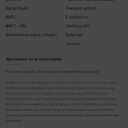
Harta Sitului
Transport gratuit
ANPC
E-Licitatie.ro
ANPC - SAL
Certificari ISO
Solutionarea online a litigiilor
Returnari
Contact
Aboneaza-te la Newsletter
Fi mereu la curent. Aboneaza-te la newsletter chiar astazi.
Dupa ce initiezi abonarea la newsletter-ul nostru iti vom trimite un email
pentru activarea abonarii. Cand esti abonat la newsletter-ul nostru o sa
primesti emailuri cu un caracter promotional sau informativ si cu o
frecventa medie, chiar redusa. Daca doresti sa te dezabonezi poti urma
linkul dintr-un newsletter primit, daca esti client inregistrat ai o sectiune
speciala in contul tau in acest scop, si de asemenea ne poti contacta
oricand pe email pentru orice intrebari sau cerinte cu privire la datele tale
personale.