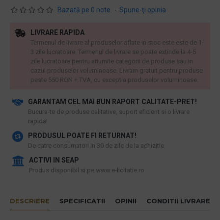
Bazată pe 0 note.
-
Spune-ţi opinia
LIVRARE RAPIDA
Termenul de livrare al produselor aflate in stoc este este de 1-
3 zile lucratoare. Termenul de livrare se poate extinde la 4-5
zile lucratoare pentru anumite categorii de produse sau in
cazul produselor voluminoase. Livram gratuit pentru produse
peste 550 RON + TVA, cu exceptia produselor voluminoase.
GARANTAM CEL MAI BUN RAPORT CALITATE-PRET!
​Bucura-te de produse calitative, suport eficient si o livrare
rapida!
PRODUSUL POATE FI RETURNAT!
De catre consumatori in 30 de zile de la achizitie
ACTIVI IN SEAP
Produs disponibil si pe www.e-licitatie.ro
DESCRIERE
SPECIFICATII
OPINII
CONDITII LIVRARE