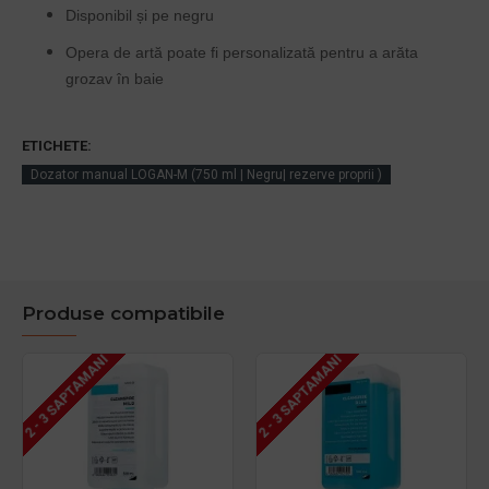
Disponibil și pe negru
Opera de artă poate fi personalizată pentru a arăta
grozav în baie
ETICHETE:
Dozator manual LOGAN-M (750 ml | Negru| rezerve proprii )
Produse compatibile
2 - 3 SAPTAMANI
2 - 3 SAPTAMANI